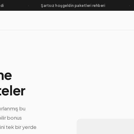
Şartsız hoşgeldin paketleri rehberi
Çek
me
eler
ırlanmış bu
ilir bonus
ini tek bir yerde