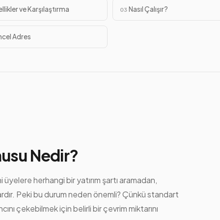
llikler ve Karşılaştırma
Nasıl Çalışır?
03
cel Adres
usu Nedir?
ni üyelere herhangi bir yatırım şartı aramadan,
mlardır. Peki bu durum neden önemli? Çünkü standart
ı çekebilmek için belirli bir çevrim miktarını