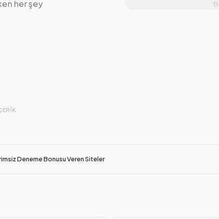
ken her şey
B
ÇERIK
imsiz Deneme Bonusu Veren Siteler