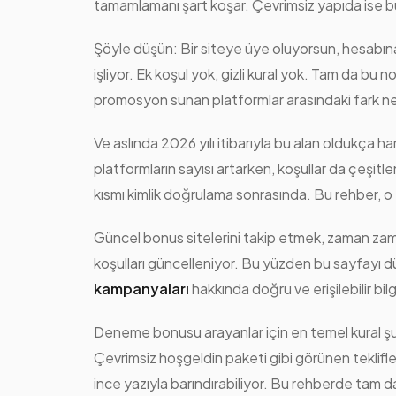
tamamlamanı şart koşar. Çevrimsiz yapıda ise b
Şöyle düşün: Bir siteye üye oluyorsun, hesabın
işliyor. Ek koşul yok, gizli kural yok. Tam da bu n
promosyon sunan platformlar arasındaki fark ne
Ve aslında 2026 yılı itibarıyla bu alan oldukça
platformların sayısı artarken, koşullar da çeşitle
kısmı kimlik doğrulama sonrasında. Bu rehber, o fa
Güncel bonus sitelerini takip etmek, zaman zam
koşulları güncelleniyor. Bu yüzden bu sayfayı dü
kampanyaları
hakkında doğru ve erişilebilir bi
Deneme bonusu arayanlar için en temel kural şu
Çevrimsiz hoşgeldin paketi gibi görünen tekliflerin
ince yazıyla barındırabiliyor. Bu rehberde tam da 