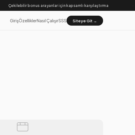
ilebilir bonus arayanlar için kapsamlı karşılaştırma
2
Giriş
Özellikler
Nasıl Çalışır
SSS
Siteye Git →